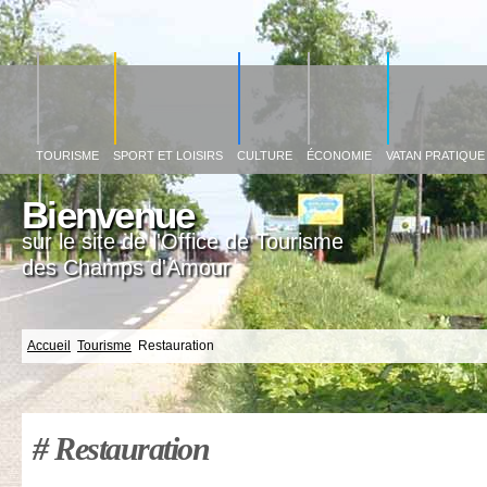
Al
c
pr
TOURISME
SPORT ET LOISIRS
CULTURE
ÉCONOMIE
VATAN PRATIQUE
Bienvenue
sur le site de l'Office de Tourisme
des Champs d'Amour
Accueil
Tourisme
Restauration
# Restauration