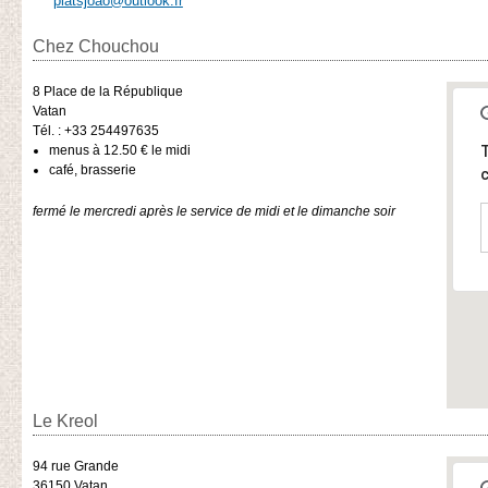
platsjoao@outlook.fr
Chez Chouchou
8 Place de la République
Vatan
Tél. : +33 254497635
menus à 12.50 € le midi
T
café, brasserie
c
fermé le mercredi après le service de midi et le dimanche soir
Le Kreol
94 rue Grande
36150
Vatan