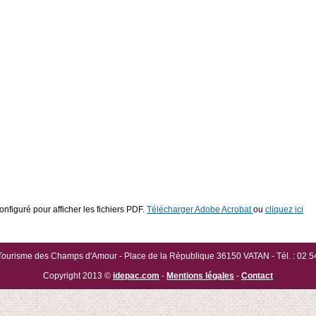
onfiguré pour afficher les fichiers PDF.
Télécharger Adobe Acrobat
ou
cliquez ici
 Tourisme des Champs d'Amour - Place de la République 36150 VATAN - Tél. : 02 5
Copyright 2013 ©
idepac.com
-
Mentions légales
-
Contact