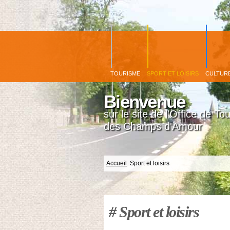
TOURISME
SPORT ET LOISIRS
CULTUR
Bienvenue
sur le site de l'Office de To
des Champs d'Amour
Accueil
Sport et loisirs
# Sport et loisirs