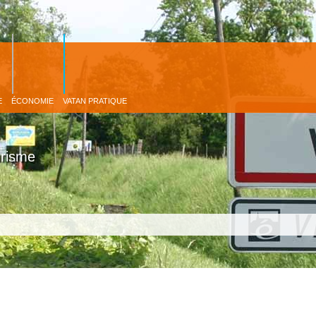
Aller au
contenu
principal
E
ÉCONOMIE
VATAN PRATIQUE
urisme